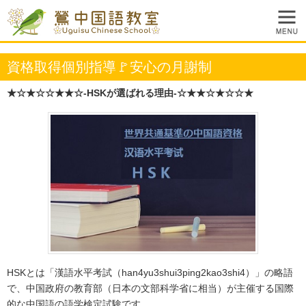
資格取得個別指導🚩安心の月謝制
★☆★☆☆★★☆-HSKが選ばれる理由-☆★★☆★☆☆★
HSKとは「漢語水平考試（han4yu3shui3ping2kao3shi4）」の略語
で、中国政府の教育部（日本の文部科学省に相当）が主催する国際
的な中国語の語学検定試験です。