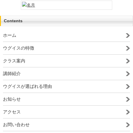
Contents
ホーム
ウグイスの特徴
クラス案内
講師紹介
ウグイスが選ばれる理由
お知らせ
アクセス
お問い合わせ