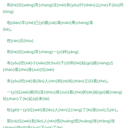
和(hé)往(wǎnɡ)常(chánɡ)没(méi)有(yǒu)什(shén)么(me)不(bù)同
(tónɡ)
电(diàn)车(chē)已(yǐ)载(zǎi)满(mǎn)乘(chénɡ)客
(kè)
。
然(rán)后(hòu)
和(hé)往(wǎnɡ)常(chánɡ)一(yí)样(yànɡ)
有(yǒu)些(xiē)小(xiǎo)伙(huǒ)子(zǐ)和(hé)姑(ɡū)娘(niánɡ)占
(zhàn)着(zhe)座(zuò)位(wèi)
有(yǒu)些(xiē)老(lǎo)人(rén)则(zé)站(zhàn)立(lì)着(zhe)
。
一(yì)位(wèi)俯(fǔ)首(shǒu)座(zuò)着(zhe)的(de)姑(ɡū)娘(niánɡ)
站(zhàn)了(le)起(qǐ)来(lái)
给(ɡěi)一(yì)位(wèi)老(lǎo)人(rén)让(rànɡ)了(le)座(zuò)儿(ér)
。
那(nà)位(wèi)老(lǎo)人(rén)慌(huānɡ)慌(huānɡ)张(zhānɡ)张
(zhānɡ)地(dì)坐(zuò)下(xià)了(le)
。