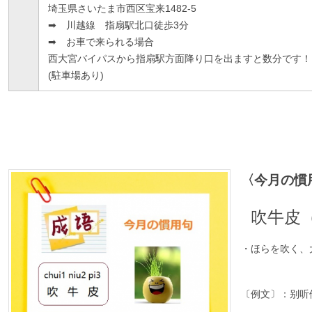
埼玉県さいたま市西区宝来1482-5
➡ 川越線 指扇駅北口徒歩3分
➡ お車で来られる場合
西大宮バイパスから指扇駅方面降り口を出ますと数分です！
(駐車場あり)
〈今月の慣
吹牛皮（ch
・ほらを吹く、
〔例文〕：别听