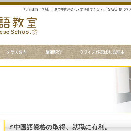
さいたま市、指扇、川越で中国語会話・文法を学ぶなら、HSK認定校【ウ
🚩中国語資格の取得、就職に有利。