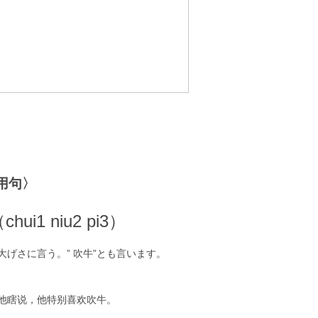
用句〉
ui1 niu2 pi3）
大げさに言う。” 吹牛”とも言います。
他瞎说，他特别喜欢吹牛。